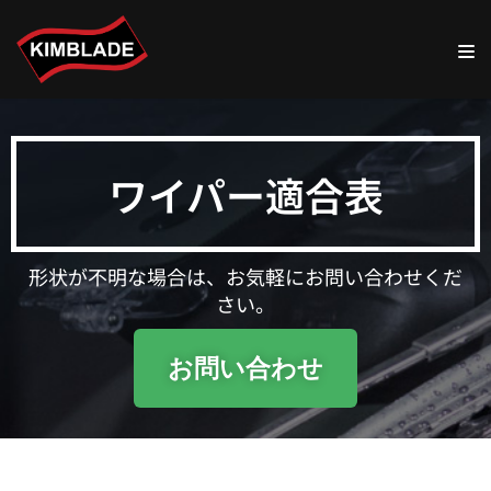
コ
ン
テ
ン
ツ
ワイパー適合表
へ
ス
キ
ッ
形状が不明な場合は、お気軽にお問い合わせくだ
プ
さい。
お問い合わせ