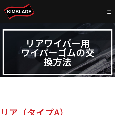
コ
ン
テ
ン
ツ
リアワイパー用
へ
ワイパーゴムの交
ス
キ
換方法
ッ
プ
リア（タイプA）