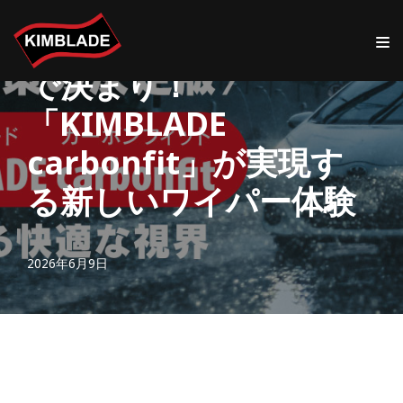
梅雨の視界対策はこれ
コ
ン
で決まり！
テ
ン
「KIMBLADE
ツ
carbonfit」が実現す
へ
ス
る新しいワイパー体験
キ
ッ
プ
2026年6月9日