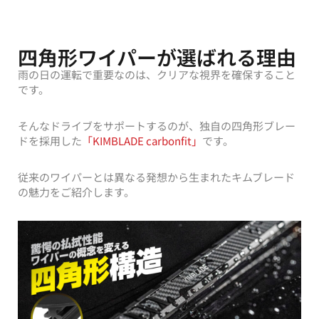
四角形ワイパーが選ばれる理由
雨の日の運転で重要なのは、クリアな視界を確保すること
です。
そんなドライブをサポートするのが、独自の四角形ブレー
ドを採用した
「KIMBLADE carbonfit」
です。
従来のワイパーとは異なる発想から生まれたキムブレード
の魅力をご紹介します。