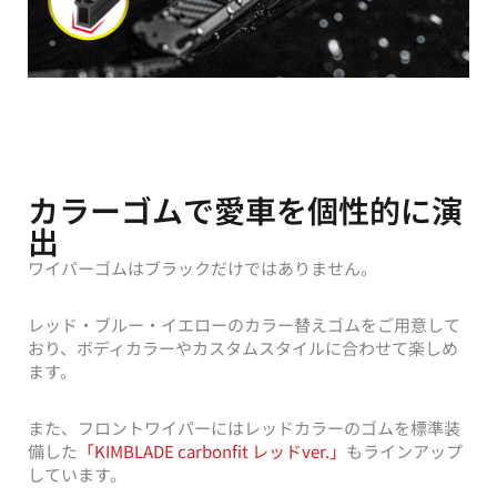
カラーゴムで愛車を個性的に演
出
ワイパーゴムはブラックだけではありません。
レッド・ブルー・イエローのカラー替えゴムをご用意して
おり、ボディカラーやカスタムスタイルに合わせて楽しめ
ます。
また、フロントワイパーにはレッドカラーのゴムを標準装
備した
「KIMBLADE carbonfit レッドver.」
もラインアップ
しています。